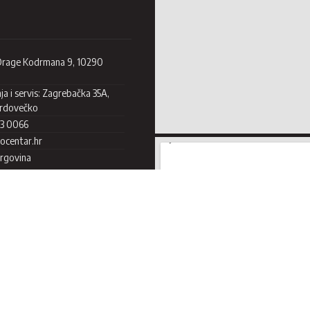
 Drage Kodrmana 9, 10290
a i servis: Zagrebačka 35A,
Brdovečko
33 0066
ocentar.hr
trgovina