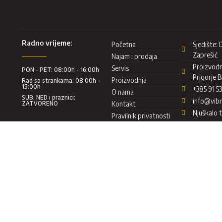
Radno vrijeme:
Početna
Sjedište:
Zaprešić
Najam i prodaja
Proizvodnj
Servis
PON - PET: 08:00h - 16:00h
Prigorje 
Proizvodnja
Rad sa strankama: 08:00h -
15:00h
+385 91 5
O nama
SUB, NED i praznici:
info@vibr
ZATVORENO
Kontakt
Njuškalo 
Pravilnik privatnosti
Copyright ©2022. VIBRO CENTAR D.O.O.
Dizajn i izrada:
<
Trebam
W
eb.hr
>