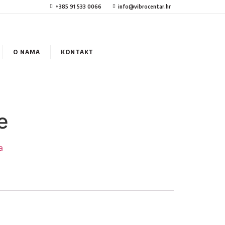
+385 91 533 0066
info@vibrocentar.hr
O NAMA
KONTAKT
e
a